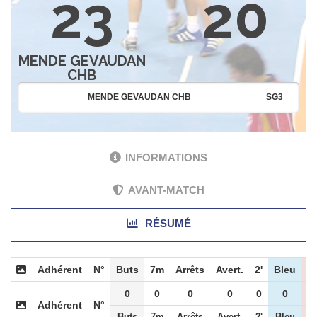
23
20
MENDE GEVAUDAN
CHB
MENDE GEVAUDAN CHB
SG3
INFORMATIONS
AVANT-MATCH
RÉSUMÉ
Adhérent
N°
Buts
7m
Arrêts
Avert.
2'
Bleu
R
0
0
0
0
0
0
Adhérent
N°