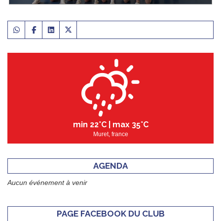
min
22°
C | max
35°
C
Muret, france
AGENDA
Aucun événement à venir
PAGE FACEBOOK DU CLUB